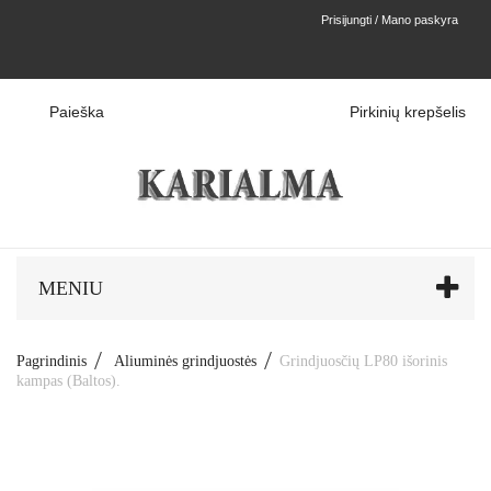
Prisijungti / Mano paskyra
Paieška
Pirkinių krepšelis
MENIU
Pagrindinis
Aliuminės grindjuostės
Grindjuosčių LP80 išorinis
kampas (Baltos).