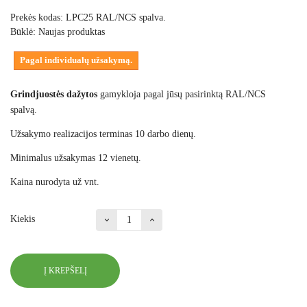
Prekės kodas:
LPC25 RAL/NCS spalva.
Būklė:
Naujas produktas
Pagal individualų užsakymą.
Grindjuostės dažytos
gamykloja pagal jūsų pasirinktą RAL/NCS
spalvą.
Užsakymo realizacijos terminas 10 darbo dienų.
Minimalus užsakymas 12 vienetų.
Kaina nurodyta už vnt.
Kiekis
Į KREPŠELĮ