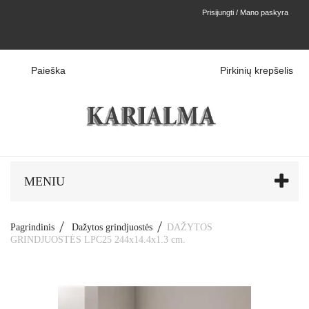
Prisijungti / Mano paskyra
Paieška
Pirkinių krepšelis
MENIU
Pagrindinis
Dažytos grindjuostės
DAŽYTOS
GRINDJUOSTĖS LPC25 244x14.4x1.3 cm.