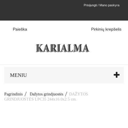
Prisijungti / Mano paskyra
Paieška
Pirkinių krepšelis
MENIU
Pagrindinis
Dažytos grindjuostės
DAŽYTOS
GRINDJUOSTĖS LPC35 244x16.0x2.5 cm.