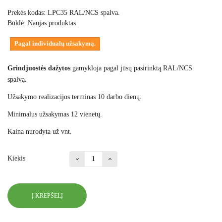
Prekės kodas:
LPC35 RAL/NCS spalva.
Būklė:
Naujas produktas
Pagal individualų užsakymą.
Grindjuostės dažytos
gamykloja pagal jūsų pasirinktą RAL/NCS
spalvą.
Užsakymo realizacijos terminas 10 darbo dienų.
Minimalus užsakymas 12 vienetų.
Kaina nurodyta už vnt.
Kiekis
Į KREPŠELĮ