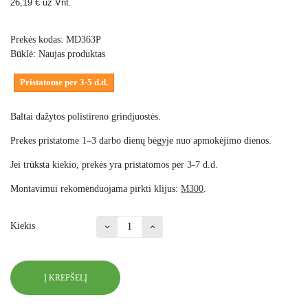
26,19 €
už Vnt.
Prekės kodas:
MD363P
Būklė:
Naujas produktas
Pristatome per 3-5 d.d.
Baltai dažytos polistireno grindjuostės.
Prekes pristatome 1–3 darbo dienų bėgyje nuo apmokėjimo dienos.
Jei trūksta kiekio, prekės yra pristatomos per 3-7 d.d.
Montavimui rekomenduojama pirkti klijus:
M300
.
Kiekis
Į KREPŠELĮ