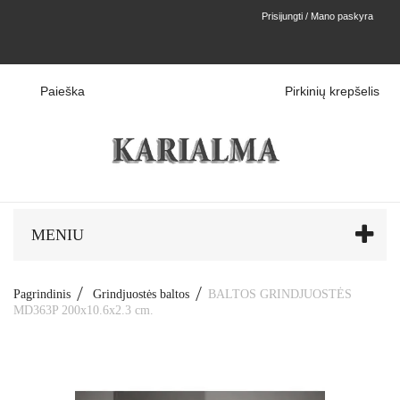
Prisijungti / Mano paskyra
Paieška
Pirkinių krepšelis
MENIU
Pagrindinis
Grindjuostės baltos
BALTOS GRINDJUOSTĖS
MD363P 200x10.6x2.3 cm.