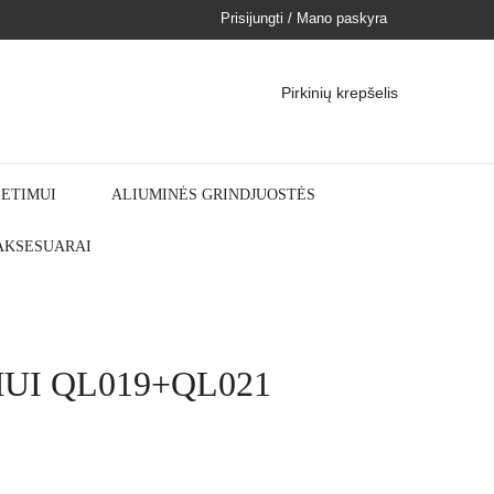
Prisijungti / Mano paskyra
Pirkinių krepšelis
IETIMUI
ALIUMINĖS GRINDJUOSTĖS
 AKSESUARAI
UI QL019+QL021