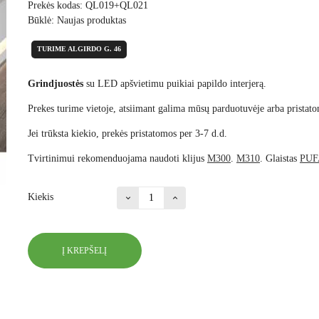
Prekės kodas:
QL019+QL021
Būklė:
Naujas produktas
TURIME ALGIRDO G. 46
Grindjuostės
su LED apšvietimu puikiai papildo interjerą.
Prekes turime vietoje, atsiimant galima mūsų parduotuvėje arba pristato
Jei trūksta kiekio, prekės pristatomos per 3-7 d.d.
Tvirtinimui rekomenduojama naudoti klijus
M300
.
M310
. Glaistas
PUF
Kiekis
Į KREPŠELĮ