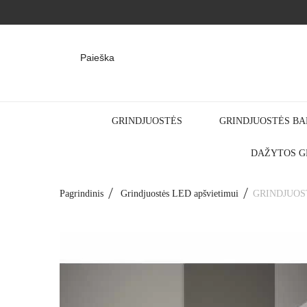
Paieška
GRINDJUOSTĖS
GRINDJUOSTĖS BA
DAŽYTOS G
Pagrindinis
Grindjuostės LED apšvietimui
GRINDJUOST