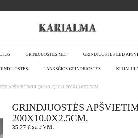
LTOS
GRINDJUOSTĖS MDF
GRINDJUOSTĖS LED APŠV
RINDJUOSTĖS
LANKSČIOS GRINDJUOSTĖS
KLIJAI IR
ĖS APŠVIETIMUI QL019+QL021 200X10.0X2.5CM.
GRINDJUOSTĖS APŠVIETIM
200X10.0X2.5CM.
su PVM.
35,27 €