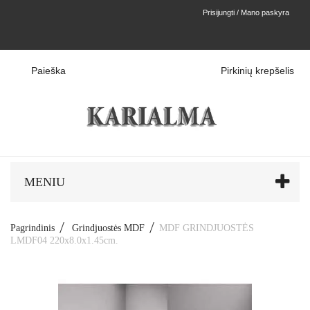
Prisijungti / Mano paskyra
Paieška
Pirkinių krepšelis
MENIU
Pagrindinis
Grindjuostės MDF
MDF GRINDJUOSTĖS
LMDF04 220x8.0x1.45cm.