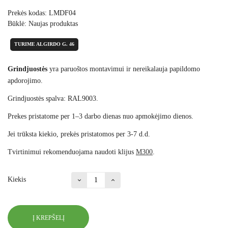
Prekės kodas:
LMDF04
Būklė:
Naujas produktas
TURIME ALGIRDO G. 46
Grindjuostės
yra paruoštos montavimui ir nereikalauja papildomo
apdorojimo.
Grindjuostės spalva: RAL9003.
Prekes pristatome per 1–3 darbo dienas nuo apmokėjimo dienos.
Jei trūksta kiekio, prekės pristatomos per 3-7 d.d.
Tvirtinimui rekomenduojama naudoti klijus
M300
.
Kiekis
Į KREPŠELĮ