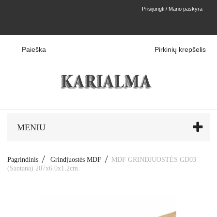
Prisijungti / Mano paskyra
Paieška
Pirkinių krepšelis
MENIU
Pagrindinis
Grindjuostės MDF
MDF GRINDJUOSTĖS GD03
(Santana) 207x6.0x1.2cm.