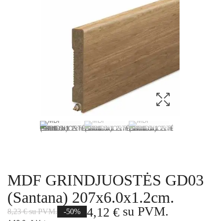
MDF GRINDJUOSTĖS GD03
(Santana) 207x6.0x1.2cm.
su PVM.
4,12 €
8,23 € su PVM.
-50%