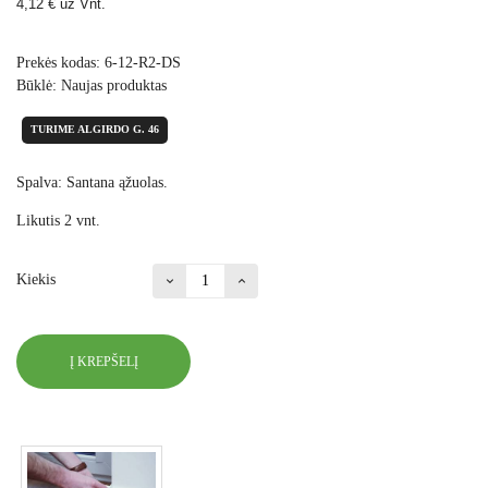
4,12 €
už Vnt.
Prekės kodas:
6-12-R2-DS
Būklė:
Naujas produktas
TURIME ALGIRDO G. 46
Spalva: Santana ąžuolas.
Likutis 2 vnt.
Kiekis
Į KREPŠELĮ