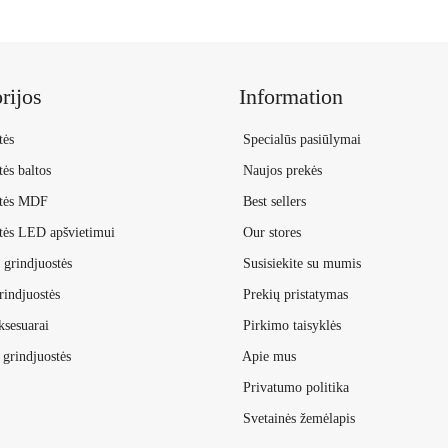
rijos
Information
tės
Specialūs pasiūlymai
ės baltos
Naujos prekės
stės MDF
Best sellers
tės LED apšvietimui
Our stores
grindjuostės
Susisiekite su mumis
indjuostės
Prekių pristatymas
ksesuarai
Pirkimo taisyklės
grindjuostės
Apie mus
Privatumo politika
Svetainės žemėlapis