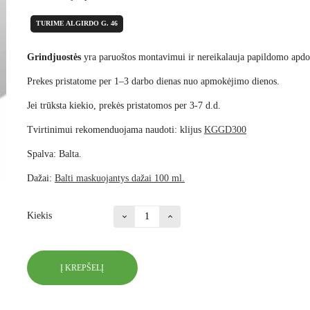
TURIME ALGIRDO G. 46
Grindjuostės
yra paruoštos montavimui ir nereikalauja papildomo apdo
Prekes pristatome per 1–3 darbo dienas nuo apmokėjimo dienos.
Jei trūksta kiekio, prekės pristatomos per 3-7 d.d.
Tvirtinimui rekomenduojama naudoti: klijus
KGGD300
Spalva: Balta.
Dažai:
Balti maskuojantys dažai 100 ml.
Kiekis
Į KREPŠELĮ