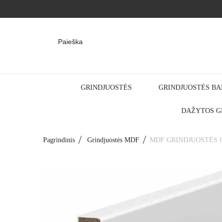
Paieška
GRINDJUOSTĖS
GRINDJUOSTĖS BA
DAŽYTOS G
Pagrindinis
Grindjuostės MDF
MDF GRINDJUOSTĖS GD3