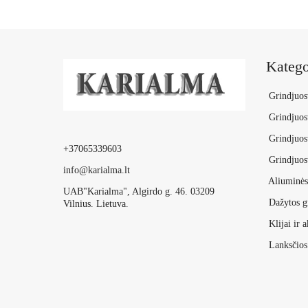
Katego
Grindjuos
Grindjuost
Grindjuo
+37065339603
Grindjuos
info@karialma.lt
Aliuminės 
UAB"Karialma", Algirdo g. 46. 03209
Dažytos gr
Vilnius. Lietuva.
Klijai ir a
Lanksčios 