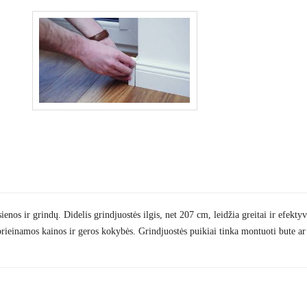
ienos ir grindų. Didelis grindjuostės ilgis, net 207 cm, leidžia greitai ir efe
prieinamos kainos ir geros kokybės. Grindjuostės puikiai tinka montuoti bute ar