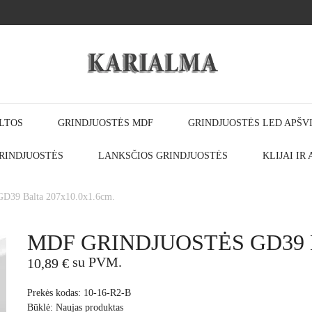
LTOS
GRINDJUOSTĖS MDF
GRINDJUOSTĖS LED APŠV
RINDJUOSTĖS
LANKSČIOS GRINDJUOSTĖS
KLIJAI IR
9 Balta 207x10.0x1.6cm.
MDF GRINDJUOSTĖS GD39 Ba
su PVM.
10,89 €
Prekės kodas:
10-16-R2-B
Būklė:
Naujas produktas