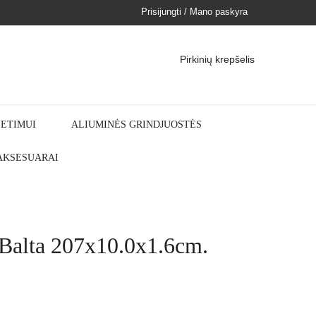
Prisijungti / Mano paskyra
Pirkinių krepšelis
IETIMUI
ALIUMINĖS GRINDJUOSTĖS
 AKSESUARAI
lta 207x10.0x1.6cm.