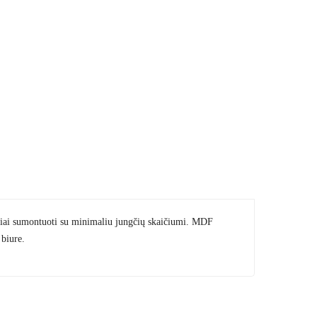
ktyviai sumontuoti su minimaliu jungčių skaičiumi. MDF
 biure.