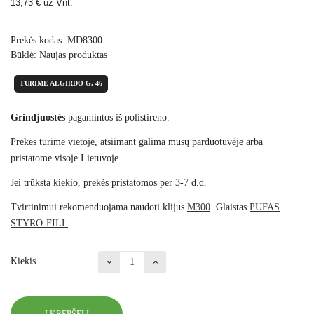
13,73 €
už Vnt.
Prekės kodas:
MD8300
Būklė:
Naujas produktas
TURIME ALGIRDO G. 46
Grindjuostės
pagamintos iš polistireno.
Prekes turime vietoje, atsiimant galima mūsų parduotuvėje arba
pristatome visoje Lietuvoje.
Jei trūksta kiekio, prekės pristatomos per 3-7 d.d.
Tvirtinimui rekomenduojama naudoti klijus
M300
. Glaistas
PUFAS
STYRO-FILL
.
Kiekis
Į KREPŠELĮ