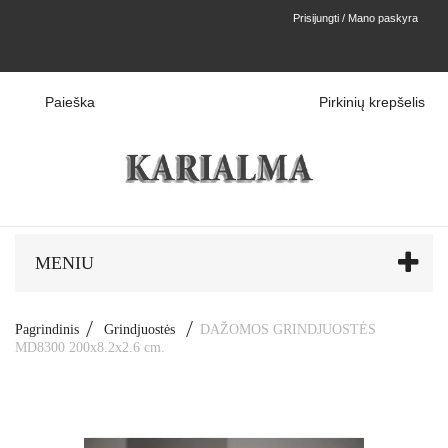
Prisijungti / Mano paskyra
Paieška
Pirkinių krepšelis
MENIU
Pagrindinis
Grindjuostės
DAŽOMOS GRINDJUOSTĖS
MD8300 200x8.2x2.6 cm.