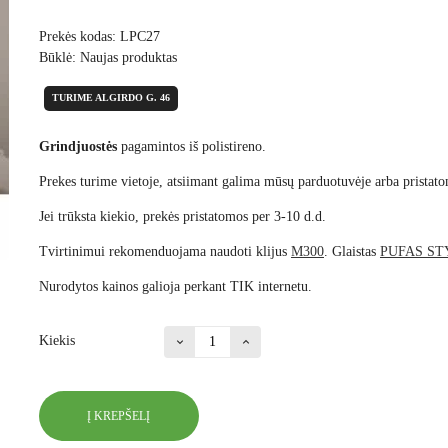
Prekės kodas:
LPC27
Būklė:
Naujas produktas
TURIME ALGIRDO G. 46
Grindjuostės
pagamintos iš polistireno.
Prekes turime vietoje, atsiimant galima mūsų parduotuvėje arba pristato
Jei trūksta kiekio, prekės pristatomos per 3-10 d.d.
Tvirtinimui rekomenduojama naudoti klijus
M300
. Glaistas
PUFAS ST
Nurodytos kainos galioja perkant TIK internetu.
Kiekis
Į KREPŠELĮ