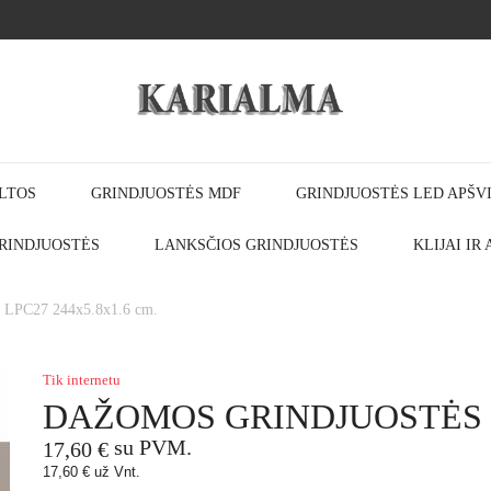
LTOS
GRINDJUOSTĖS MDF
GRINDJUOSTĖS LED APŠV
RINDJUOSTĖS
LANKSČIOS GRINDJUOSTĖS
KLIJAI IR
C27 244x5.8x1.6 cm.
Tik internetu
DAŽOMOS GRINDJUOSTĖS LP
su PVM.
17,60 €
17,60 €
už Vnt.