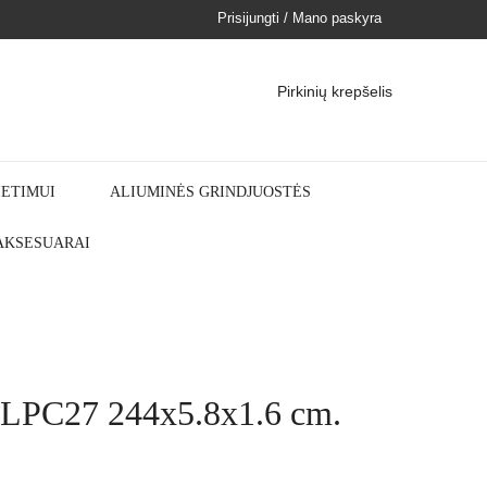
Prisijungti / Mano paskyra
Pirkinių krepšelis
IETIMUI
ALIUMINĖS GRINDJUOSTĖS
 AKSESUARAI
C27 244x5.8x1.6 cm.