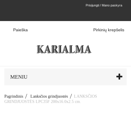
Prisijungti / Mano paskyra
Paieška
Pirkinių krepšelis
MENIU
Pagrindinis
Lanksčios grindjuostės
LANKSČIOS
GRINDJUOSTĖS LPC35F 200x16.0x2.5 cm.