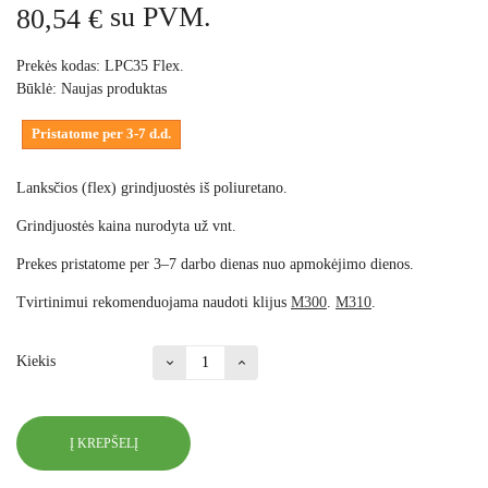
su PVM.
80,54 €
Prekės kodas:
LPC35 Flex.
Būklė:
Naujas produktas
Pristatome per 3-7 d.d.
Lanksčios (flex) grindjuostės iš poliuretano.
Grindjuostės kaina nurodyta už vnt.
Prekes pristatome per 3–7 darbo dienas nuo apmokėjimo dienos.
Tvirtinimui rekomenduojama naudoti klijus
M300
.
M310
.
Kiekis
Į KREPŠELĮ